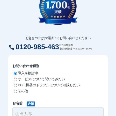
お急ぎの方はお電話にてお問い合わせください
0120-985-463
※通話料無料
call
【受付時間】平日10:00～18:00
お問い合わせ種別
導入を検討中
サービスについて聞いてみたい
PC・機器のトラブルについて相談したい
その他
お名前
必須