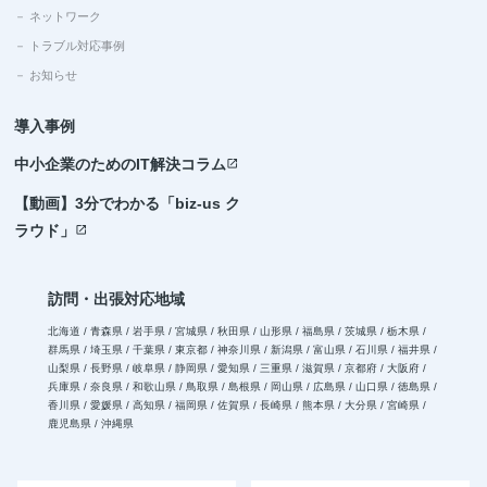
－ ネットワーク
－ トラブル対応事例
－ お知らせ
導入事例
中小企業のためのIT解決コラム
open_in_new
【動画】3分でわかる「biz-us ク
ラウド」
open_in_new
訪問・出張対応地域
北海道 / 青森県 / 岩手県 / 宮城県 / 秋田県 / 山形県 / 福島県 / 茨城県 / 栃木県 /
群馬県 / 埼玉県 / 千葉県 / 東京都 / 神奈川県 / 新潟県 / 富山県 / 石川県 / 福井県 /
山梨県 / 長野県 / 岐阜県 / 静岡県 / 愛知県 / 三重県 / 滋賀県 / 京都府 / 大阪府 /
兵庫県 / 奈良県 / 和歌山県 / 鳥取県 / 島根県 / 岡山県 / 広島県 / 山口県 / 徳島県 /
香川県 / 愛媛県 / 高知県 / 福岡県 / 佐賀県 / 長崎県 / 熊本県 / 大分県 / 宮崎県 /
鹿児島県 / 沖縄県