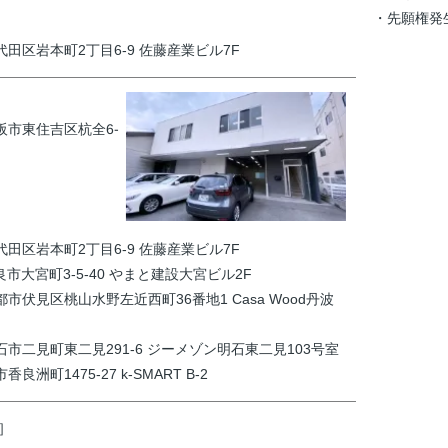
・先願権発生
千代田区岩本町2丁目6-9 佐藤産業ビル7F
大阪市東住吉区杭全6-
千代田区岩本町2丁目6-9 佐藤産業ビル7F
奈良市大宮町3-5-40 やまと建設大宮ビル2F
京都市伏見区桃山水野左近西町36番地1 Casa Wood丹波
明石市二見町東二見291-6 ジーメゾン明石東二見103号室
香良洲町1475-27 k-SMART B-2
］