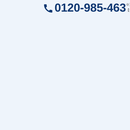
0120-985-463
※
call
【