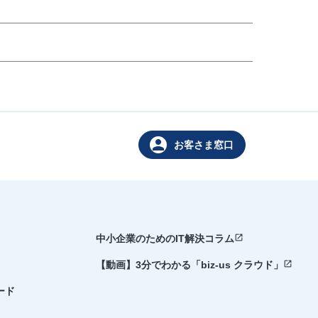
person
お客さま窓口
open_in_new
中小企業のためのIT解決コラム
open_in_new
【動画】3分でわかる「biz-us クラウド」
ード