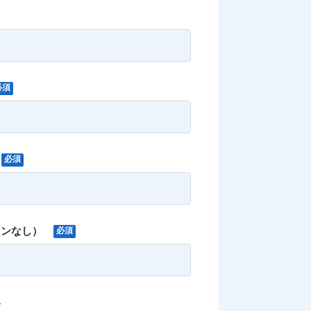
必須
必須
フンなし）
必須
容