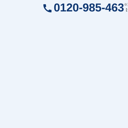
0120-985-463
※
call
【