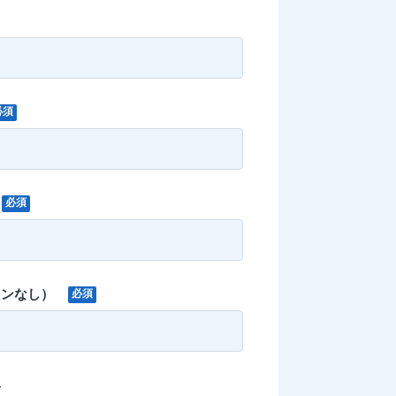
必須
必須
フンなし）
必須
容