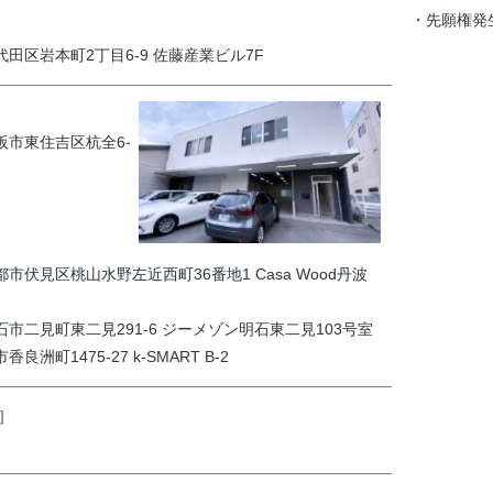
・先願権発生
千代田区岩本町2丁目6-9 佐藤産業ビル7F
大阪市東住吉区杭全6-
京都市伏見区桃山水野左近西町36番地1 Casa Wood丹波
明石市二見町東二見291-6 ジーメゾン明石東二見103号室
香良洲町1475-27 k-SMART B-2
］