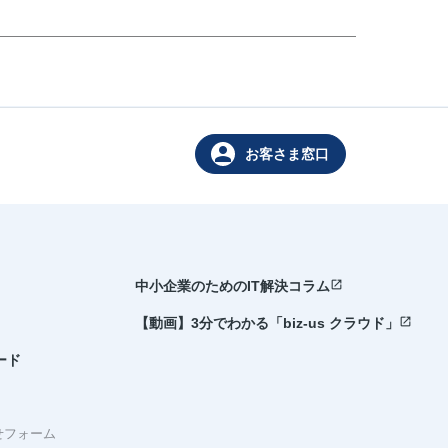
person
お客さま窓口
open_in_new
中小企業のためのIT解決コラム
open_in_new
【動画】3分でわかる「biz-us クラウド」
ード
せフォーム