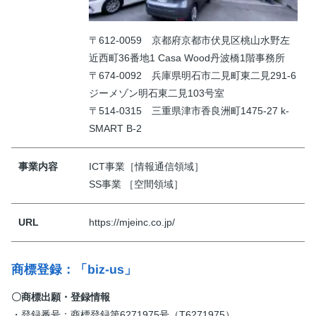
〒612-0059 京都府京都市伏見区桃山水野左
近西町36番地1 Casa Wood丹波橋1階事務所
〒674-0092 兵庫県明石市二見町東二見291-6
ジーメゾン明石東二見103号室
〒514-0315 三重県津市香良洲町1475-27 k-
SMART B-2
事業内容
ICT事業［情報通信領域］
SS事業 ［空間領域］
URL
https://mjeinc.co.jp/
商標登録：「biz-us」
〇商標出願・登録情報
・登録番号：商標登録第6271975号（T6271975）