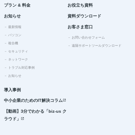
プラン & 料金
お役立ち資料
お知らせ
資料ダウンロード
お客さま窓口
－ 最新情報
－ パソコン
－ お問い合わせフォーム
－ 複合機
－ 遠隔サポートツールダウンロード
－ セキュリティ
－ ネットワーク
－ トラブル対応事例
－ お知らせ
導入事例
中小企業のためのIT解決コラム
open_in_new
【動画】3分でわかる「biz-us ク
ラウド」
open_in_new