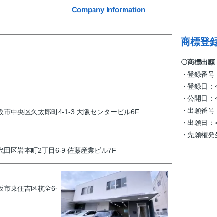
Company Information
商標登録
〇商標出願
・登録番号：
・登録日：令
・公開日：令
・出願番号：商願
大阪市中央区久太郎町4-1-3 大阪センタービル6F
・出願日：令
・先願権発生
千代田区岩本町2丁目6-9 佐藤産業ビル7F
大阪市東住吉区杭全6-