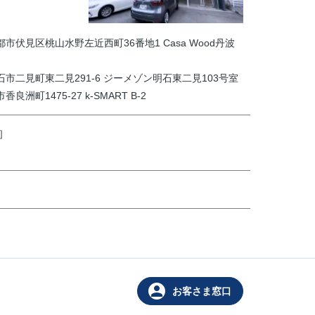
京都市伏見区桃山水野左近西町36番地1 Casa Wood丹波
明石市二見町東二見291-6 ジーメゾン明石東二見103号室
香良洲町1475-27 k-SMART B-2
］
person
お客さま窓口