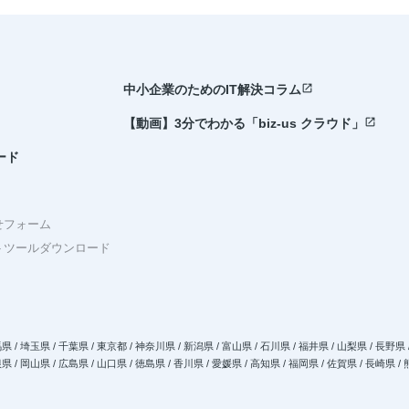
open_in_new
中小企業のためのIT解決コラム
open_in_new
【動画】3分でわかる「biz-us クラウド」
ード
せフォーム
トツールダウンロード
県 / 埼玉県 / 千葉県 / 東京都 / 神奈川県 / 新潟県 / 富山県 / 石川県 / 福井県 / 山梨県 / 長野県 
県 / 岡山県 / 広島県 / 山口県 / 徳島県 / 香川県 / 愛媛県 / 高知県 / 福岡県 / 佐賀県 / 長崎県 /