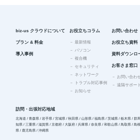
biz-us クラウドについて
お役立ちコラム
お問い合わせ
プラン & 料金
－ 最新情報
お役立ち資料
－ パソコン
導入事例
資料ダウンロ
－ 複合機
お客さま窓口
－ セキュリティ
－ ネットワーク
－ お問い合わ
－ トラブル対応事例
－ 遠隔サポー
－ お知らせ
訪問・出張対応地域
北海道 / 青森県 / 岩手県 / 宮城県 / 秋田県 / 山形県 / 福島県 / 茨城県 / 栃木県 / 群馬
知県 / 三重県 / 滋賀県 / 京都府 / 大阪府 / 兵庫県 / 奈良県 / 和歌山県 / 鳥取県 / 島根
県 / 鹿児島県 / 沖縄県