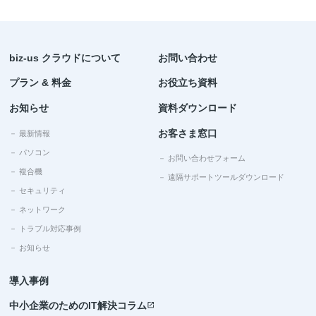
biz-us クラウドについて
お問い合わせ
プラン & 料金
お役立ち資料
お知らせ
資料ダウンロード
お客さま窓口
－ 最新情報
－ パソコン
－ お問い合わせフォーム
－ 複合機
－ 遠隔サポートツールダウンロード
－ セキュリティ
－ ネットワーク
－ トラブル対応事例
－ お知らせ
導入事例
中小企業のためのIT解決コラム
open_in_new