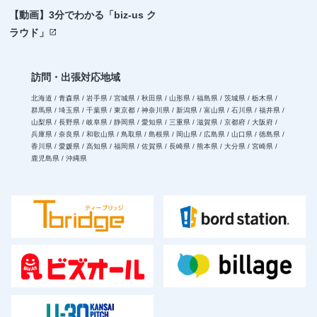
【動画】3分でわかる「biz-us ク
ラウド」
open_in_new
訪問・出張対応地域
北海道 / 青森県 / 岩手県 / 宮城県 / 秋田県 / 山形県 / 福島県 / 茨城県 / 栃木県 /
群馬県 / 埼玉県 / 千葉県 / 東京都 / 神奈川県 / 新潟県 / 富山県 / 石川県 / 福井県 /
山梨県 / 長野県 / 岐阜県 / 静岡県 / 愛知県 / 三重県 / 滋賀県 / 京都府 / 大阪府 /
兵庫県 / 奈良県 / 和歌山県 / 鳥取県 / 島根県 / 岡山県 / 広島県 / 山口県 / 徳島県 /
香川県 / 愛媛県 / 高知県 / 福岡県 / 佐賀県 / 長崎県 / 熊本県 / 大分県 / 宮崎県 /
鹿児島県 / 沖縄県