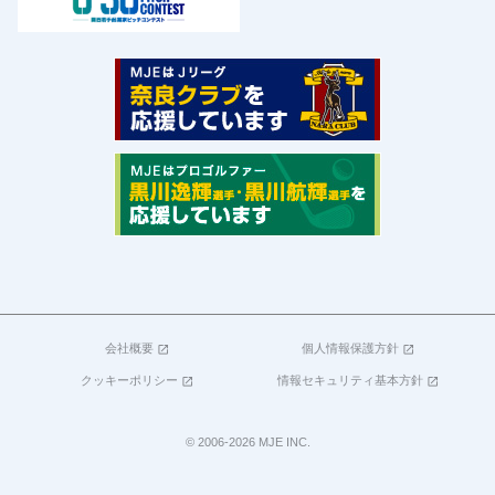
会社概要
個人情報保護方針
open_in_new
open_in_new
クッキーポリシー
情報セキュリティ基本方針
open_in_new
open_in_new
© 2006-2026 MJE INC.