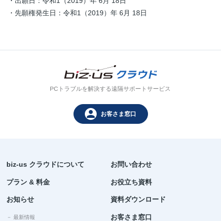
・出願日：令和1（2019）年 6月 18日
・先願権発生日：令和1（2019）年 6月 18日
PCトラブルを解決する遠隔サポートサービス
person
お客さま窓口
biz-us クラウドについて
お問い合わせ
プラン & 料金
お役立ち資料
お知らせ
資料ダウンロード
お客さま窓口
－ 最新情報