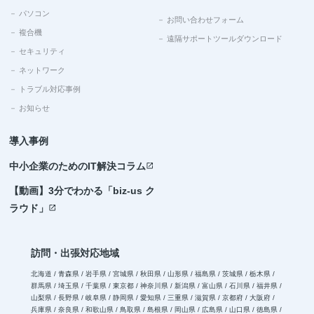
－ パソコン
－ お問い合わせフォーム
－ 複合機
－ 遠隔サポートツールダウンロード
－ セキュリティ
－ ネットワーク
－ トラブル対応事例
－ お知らせ
導入事例
中小企業のためのIT解決コラム
open_in_new
【動画】3分でわかる「biz-us ク
ラウド」
open_in_new
訪問・出張対応地域
北海道 / 青森県 / 岩手県 / 宮城県 / 秋田県 / 山形県 / 福島県 / 茨城県 / 栃木県 /
群馬県 / 埼玉県 / 千葉県 / 東京都 / 神奈川県 / 新潟県 / 富山県 / 石川県 / 福井県 /
山梨県 / 長野県 / 岐阜県 / 静岡県 / 愛知県 / 三重県 / 滋賀県 / 京都府 / 大阪府 /
兵庫県 / 奈良県 / 和歌山県 / 鳥取県 / 島根県 / 岡山県 / 広島県 / 山口県 / 徳島県 /