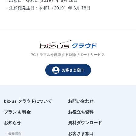
・出願日：令和1（2019）年 6月 18日
・先願権発生日：令和1（2019）年 6月 18日
PCトラブルを解決する遠隔サポートサービス
person
お客さま窓口
biz-us クラウドについて
お問い合わせ
プラン & 料金
お役立ち資料
お知らせ
資料ダウンロード
お客さま窓口
－ 最新情報