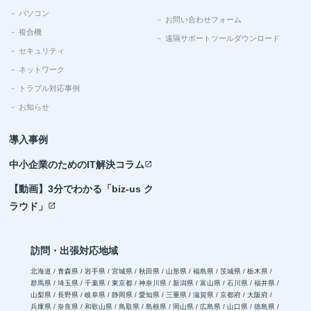
－ パソコン
－ お問い合わせフォーム
－ 複合機
－ 遠隔サポートツールダウンロード
－ セキュリティ
－ ネットワーク
－ トラブル対応事例
－ お知らせ
導入事例
中小企業のためのIT解決コラム
open_in_new
【動画】3分でわかる「biz-us ク
ラウド」
open_in_new
訪問・出張対応地域
北海道 / 青森県 / 岩手県 / 宮城県 / 秋田県 / 山形県 / 福島県 / 茨城県 / 栃木県 /
群馬県 / 埼玉県 / 千葉県 / 東京都 / 神奈川県 / 新潟県 / 富山県 / 石川県 / 福井県 /
山梨県 / 長野県 / 岐阜県 / 静岡県 / 愛知県 / 三重県 / 滋賀県 / 京都府 / 大阪府 /
兵庫県 / 奈良県 / 和歌山県 / 鳥取県 / 島根県 / 岡山県 / 広島県 / 山口県 / 徳島県 /