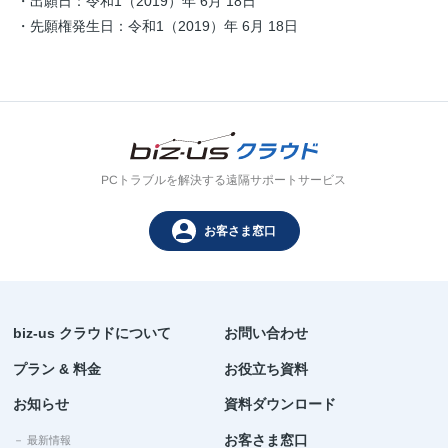
・出願日：令和1（2019）年 6月 18日
・先願権発生日：令和1（2019）年 6月 18日
PCトラブルを解決する遠隔サポートサービス
person
お客さま窓口
biz-us クラウドについて
お問い合わせ
プラン & 料金
お役立ち資料
お知らせ
資料ダウンロード
お客さま窓口
－ 最新情報