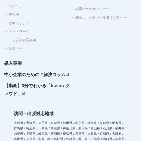
－ パソコン
－ お問い合わせフォーム
－ 複合機
－ 遠隔サポートツールダウンロード
－ セキュリティ
－ ネットワーク
－ トラブル対応事例
－ お知らせ
導入事例
中小企業のためのIT解決コラム
open_in_new
【動画】3分でわかる「biz-us ク
ラウド」
open_in_new
訪問・出張対応地域
北海道 / 青森県 / 岩手県 / 宮城県 / 秋田県 / 山形県 / 福島県 / 茨城県 / 栃木県 /
群馬県 / 埼玉県 / 千葉県 / 東京都 / 神奈川県 / 新潟県 / 富山県 / 石川県 / 福井県 /
山梨県 / 長野県 / 岐阜県 / 静岡県 / 愛知県 / 三重県 / 滋賀県 / 京都府 / 大阪府 /
兵庫県 / 奈良県 / 和歌山県 / 鳥取県 / 島根県 / 岡山県 / 広島県 / 山口県 / 徳島県 /