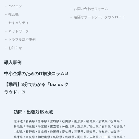
－ パソコン
－ お問い合わせフォーム
－ 複合機
－ 遠隔サポートツールダウンロード
－ セキュリティ
－ ネットワーク
－ トラブル対応事例
－ お知らせ
導入事例
中小企業のためのIT解決コラム
open_in_new
【動画】3分でわかる「biz-us ク
ラウド」
open_in_new
訪問・出張対応地域
北海道 / 青森県 / 岩手県 / 宮城県 / 秋田県 / 山形県 / 福島県 / 茨城県 / 栃木県 /
群馬県 / 埼玉県 / 千葉県 / 東京都 / 神奈川県 / 新潟県 / 富山県 / 石川県 / 福井県 /
山梨県 / 長野県 / 岐阜県 / 静岡県 / 愛知県 / 三重県 / 滋賀県 / 京都府 / 大阪府 /
兵庫県 / 奈良県 / 和歌山県 / 鳥取県 / 島根県 / 岡山県 / 広島県 / 山口県 / 徳島県 /