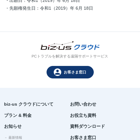
・出願日：令和1（2019）年 6月 18日
・先願権発生日：令和1（2019）年 6月 18日
PCトラブルを解決する遠隔サポートサービス
person
お客さま窓口
biz-us クラウドについて
お問い合わせ
プラン & 料金
お役立ち資料
お知らせ
資料ダウンロード
お客さま窓口
－ 最新情報