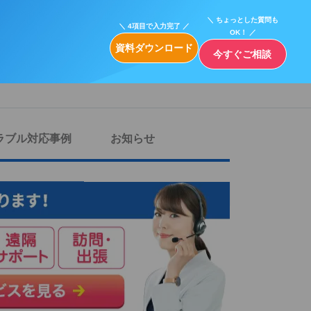
＼ ちょっとした質問も
＼ 4項目で入力完了 ／
OK！ ／
資料ダウンロード
今すぐご相談
ラブル対応事例
お知らせ