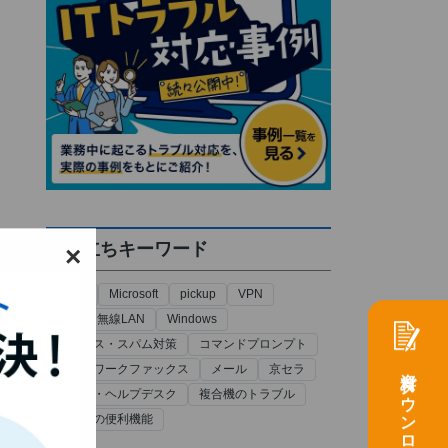
お役立ちキーワード
×
Excel
Microsoft
pickup
VPN
Wi-Fi・無線LAN
Windows
ウイルス・スパム対策
コマンドプロンプト
資料ダウンロード
ネットワークファックス
メール
京セラ
情シス・ヘルプデスク
複合機のトラブル
複合機の便利機能