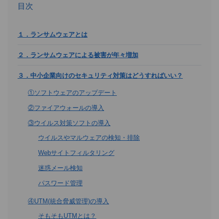
目次
１．ランサムウェアとは
２．ランサムウェアによる被害が年々増加
３．中小企業向けのセキュリティ対策はどうすればいい？
①ソフトウェアのアップデート
②ファイアウォールの導入
③ウイルス対策ソフトの導入
ウイルスやマルウェアの検知・排除
Webサイトフィルタリング
迷惑メール検知
パスワード管理
④UTM(統合脅威管理)の導入
そもそもUTMとは？