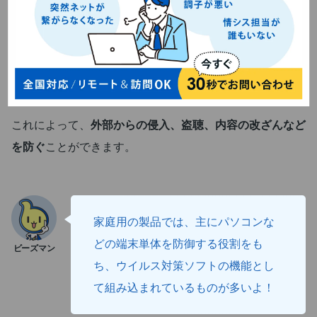
すが、外部のインターネット（WAN）から社内ネットワ
ーク（LAN）への接続が適正なものかを判断し、許可して
いない送信先からのアクセスをブロックする役割をもつ機
器です。
これによって、
外部からの侵入、盗聴、内容の改ざんなど
を防ぐ
ことができます。
家庭用の製品では、主にパソコンな
どの端末単体を防御する役割をも
ち、ウイルス対策ソフトの機能とし
て組み込まれているものが多いよ！