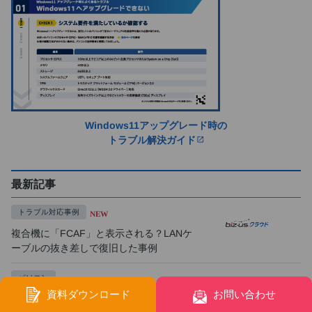
Windows11アップグレード時の
トラブル解決ガイド
open_in_new
最新記事
トラブル対応事例
NEW
複合機に「FCAF」と表示される？LANケ
ーブルの抜き差しで復旧した事例
パソコン
資料ダウンロード
お問い合わせ
2026年度の夏季休業のお知らせ