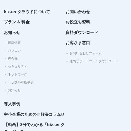
biz-us クラウドについて
お問い合わせ
プラン & 料金
お役立ち資料
お知らせ
資料ダウンロード
お客さま窓口
－ 最新情報
－ パソコン
－ お問い合わせフォーム
－ 複合機
－ 遠隔サポートツールダウンロード
－ セキュリティ
－ ネットワーク
－ トラブル対応事例
－ お知らせ
導入事例
中小企業のためのIT解決コラム
open_in_new
【動画】3分でわかる「biz-us ク