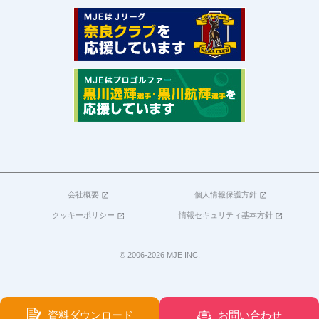
会社概要
個人情報保護方針
open_in_new
open_in_new
クッキーポリシー
情報セキュリティ基本方針
open_in_new
open_in_new
© 2006-2026 MJE INC.
資料ダウンロード
お問い合わせ