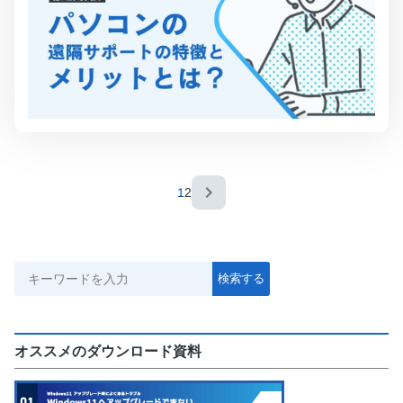
navigate_next
1
2
オススメのダウンロード資料