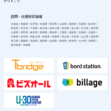
ラウド」
open_in_new
訪問・出張対応地域
北海道 / 青森県 / 岩手県 / 宮城県 / 秋田県 / 山形県 / 福島県 / 茨城県 / 栃木県 /
群馬県 / 埼玉県 / 千葉県 / 東京都 / 神奈川県 / 新潟県 / 富山県 / 石川県 / 福井県 /
山梨県 / 長野県 / 岐阜県 / 静岡県 / 愛知県 / 三重県 / 滋賀県 / 京都府 / 大阪府 /
兵庫県 / 奈良県 / 和歌山県 / 鳥取県 / 島根県 / 岡山県 / 広島県 / 山口県 / 徳島県 /
香川県 / 愛媛県 / 高知県 / 福岡県 / 佐賀県 / 長崎県 / 熊本県 / 大分県 / 宮崎県 /
鹿児島県 / 沖縄県