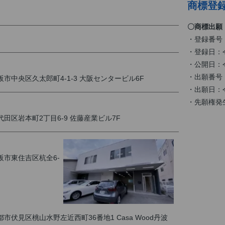
商標登録
〇商標出願
・登録番号：
・登録日：令
・公開日：令
・出願番号：商願
大阪市中央区久太郎町4-1-3 大阪センタービル6F
・出願日：令
・先願権発生
千代田区岩本町2丁目6-9 佐藤産業ビル7F
大阪市東住吉区杭全6-
京都市伏見区桃山水野左近西町36番地1 Casa Wood丹波