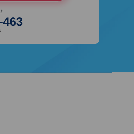
せ
-463
0